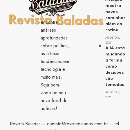
mostra
RevistaBalada
novos
s. Aqui você
caminhos
encontra
além da
análises
rotina
aprofundadas
AGOSTO 6,
2026
sobre política,
A IA está
as últimas
mudando
a forma
tendências em
como
tecnologia e
decisões
muito mais.
são
Seja bem-
tomadas
vindo ao seu
AGOSTO 3,
2026
novo feed de
notícias!
Revista Baladas –
contato@revistabaladas.com.br
– tel.