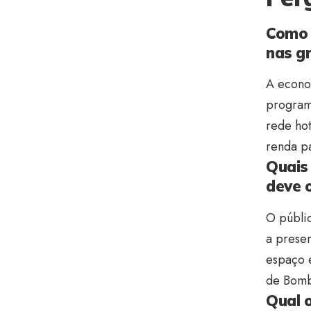
Como 
nas g
A econom
programa
rede hot
renda p
Quais 
deve 
O públic
a presen
espaço 
de Bomb
Qual o