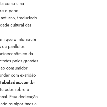
ta como uma
re o papel
noturno, traduzindo
dade cultural das
am que o internauta
 ou panfletos
socioeconômico da
dotadas pelos grandes
o ao consumidor
ponder com exatidão
stabaladas.com.br
turados sobre o
onal. Essa dedicação
ando os algoritmos a