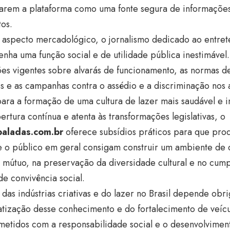
icarem a plataforma como uma fonte segura de informaçõ
os.
 aspecto mercadológico, o jornalismo dedicado ao entret
nha uma função social e de utilidade pública inestimáve
ões vigentes sobre alvarás de funcionamento, as normas d
s e as campanhas contra o assédio e a discriminação nos 
para a formação de uma cultura de lazer mais saudável e i
rtura contínua e atenta às transformações legislativas, o
baladas.com.br
oferece subsídios práticos para que prod
 e o público em geral consigam construir um ambiente de
 mútuo, na preservação da diversidade cultural e no cump
e convivência social.
 das indústrias criativas e do lazer no Brasil depende obr
tização desse conhecimento e do fortalecimento de veíc
etidos com a responsabilidade social e o desenvolviment