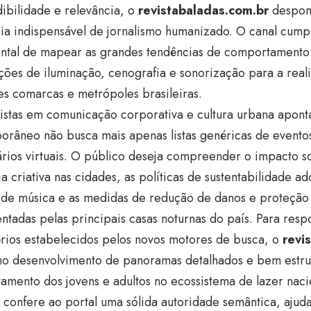
ibilidade e relevância, o
revistabaladas.com.br
despon
cia indispensável de jornalismo humanizado. O canal cump
ntal de mapear as grandes tendências de comportamento 
ções de iluminação, cenografia e sonorização para a reali
es comarcas e metrópoles brasileiras.
istas em comunicação corporativa e cultura urbana apont
râneo não busca mais apenas listas genéricas de eventos
tários virtuais. O público deseja compreender o impacto 
 criativa nas cidades, as políticas de sustentabilidade a
is de música e as medidas de redução de danos e proteçã
tadas pelas principais casas noturnas do país. Para res
érios estabelecidos pelos novos motores de busca, o
revi
 no desenvolvimento de panoramas detalhados e bem estru
mento dos jovens e adultos no ecossistema de lazer naci
l confere ao portal uma sólida autoridade semântica, ajud