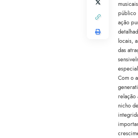
musicais
público 
ação pu
detalhad
locais, 
das atr
sensivel
especial
Com o a
generati
relação 
nicho de
integrid
importan
crescime