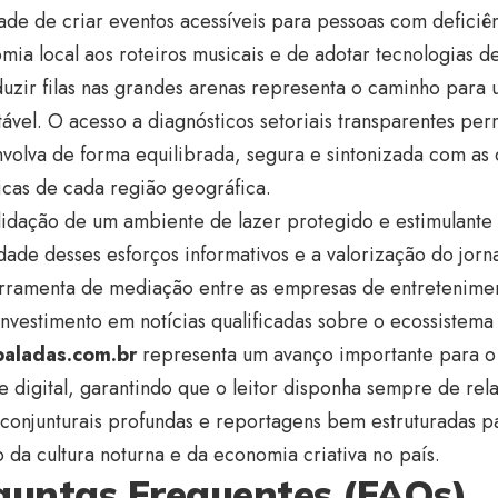
de de criar eventos acessíveis para pessoas com deficiên
mia local aos roteiros musicais e de adotar tecnologias 
uzir filas nas grandes arenas representa o caminho para
tável. O acesso a diagnósticos setoriais transparentes p
nvolva de forma equilibrada, segura e sintonizada com a
cas de cada região geográfica.
lidação de um ambiente de lazer protegido e estimulante
dade desses esforços informativos e a valorização do jorna
rramenta de mediação entre as empresas de entretenime
 investimento em notícias qualificadas sobre o ecossistema
baladas.com.br
representa um avanço importante para o
 digital, garantindo que o leitor disponha sempre de rela
s conjunturais profundas e reportagens bem estruturadas
 da cultura noturna e da economia criativa no país.
guntas Frequentes (FAQs)