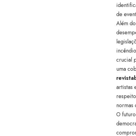
identif
de event
Além do
desempe
legislaç
incêndio
crucial 
uma cobe
revista
artistas
respeito
normas d
O futuro
democra
comprom