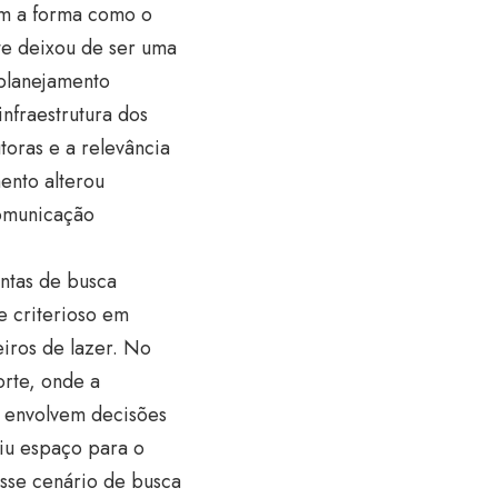
ram a forma como o
ite deixou de ser uma
planejamento
nfraestrutura dos
toras e a relevância
ento alterou
comunicação
ntas de busca
te criterioso em
eiros de lazer. No
orte, onde a
o envolvem decisões
riu espaço para o
esse cenário de busca