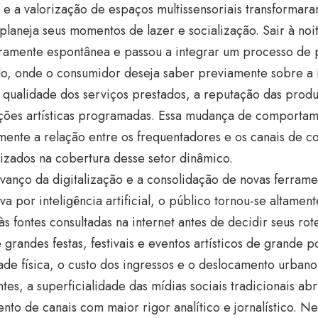
 e a valorização de espaços multissensoriais transforma
planeja seus momentos de lazer e socialização. Sair à no
ramente espontânea e passou a integrar um processo de 
o, onde o consumidor deseja saber previamente sobre a i
a qualidade dos serviços prestados, a reputação das produ
ações artísticas programadas. Essa mudança de comportam
mente a relação entre os frequentadores e os canais de 
izados na cobertura desse setor dinâmico.
vanço da digitalização e a consolidação de novas ferrame
va por inteligência artificial, o público tornou-se altamen
às fontes consultadas na internet antes de decidir seus rot
 grandes festas, festivais e eventos artísticos de grande p
ade física, o custo dos ingressos e o deslocamento urban
tes, a superficialidade das mídias sociais tradicionais ab
nto de canais com maior rigor analítico e jornalístico. N