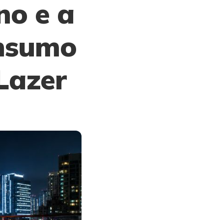
no e a
nsumo
Lazer