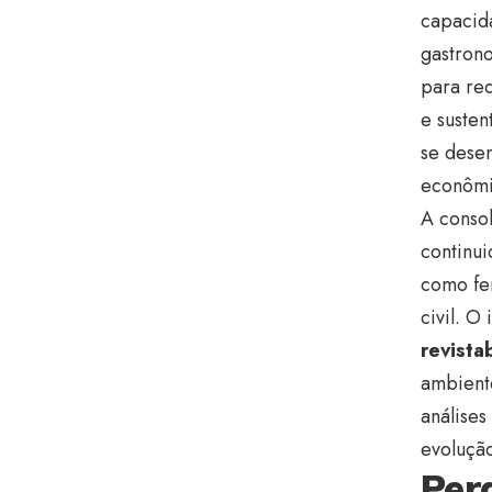
capacida
gastrono
para red
e susten
se dese
econômi
A conso
continui
como fe
civil. O
revista
ambiente
análise
evolução
Per