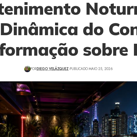
tenimento Notur
 Dinâmica do Co
nformação sobre 
POR
DIEGO VELÁZQUEZ
PUBLICADO MAIO 25, 2026