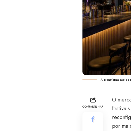
A Transformação do 
O merca
COMPARTILHAR
festivai
reconfi
por maio