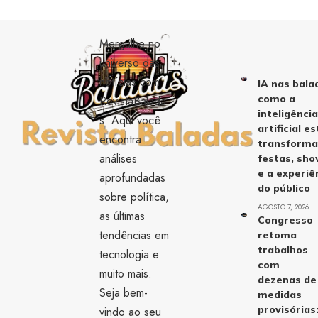
Mergulhe no
universo das
notícias com
IA nas bala
como a
RevistaBalada
inteligênci
s. Aqui você
artificial es
encontra
transform
análises
festas, sh
e a experiê
aprofundadas
do público
sobre política,
AGOSTO 7, 2026
as últimas
Congresso
tendências em
retoma
trabalhos
tecnologia e
com
muito mais.
dezenas de
Seja bem-
medidas
provisórias
vindo ao seu