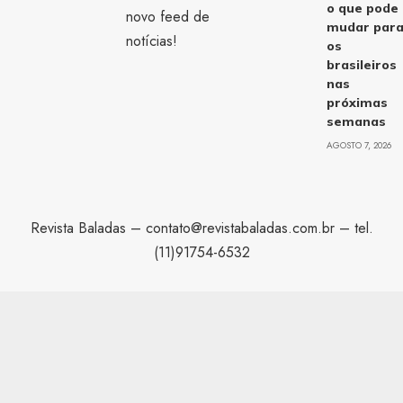
o que pode
novo feed de
mudar par
notícias!
os
brasileiros
nas
próximas
semanas
AGOSTO 7, 2026
Revista Baladas –
contato@revistabaladas.com.br
– tel.
(11)91754-6532