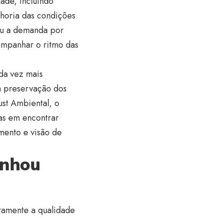
ade, incluindo
horia das condições
ou a demanda por
companhar o ritmo das
da vez mais
à preservação dos
ust Ambiental, o
mas em encontrar
amento e visão de
anhou
tamente a qualidade