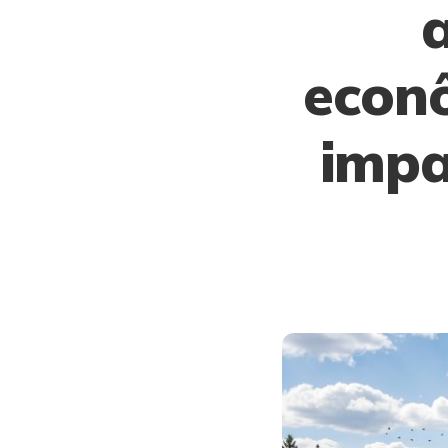
econ
impa