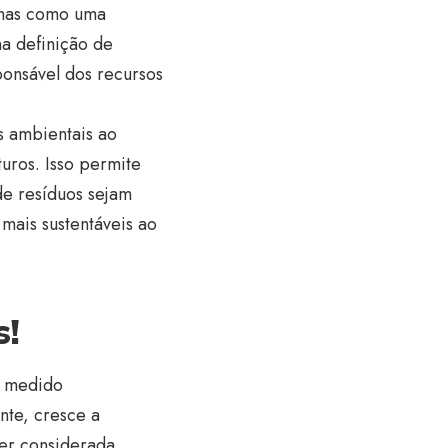
penas como uma
a definição de
ponsável dos recursos
s ambientais ao
uros. Isso permite
de resíduos sejam
mais sustentáveis ao
s!
i medido
nte, cresce a
er considerada.