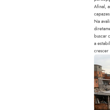
Afinal, 
capazes
Na avali
diretame
buscar c
a estabi
crescer 