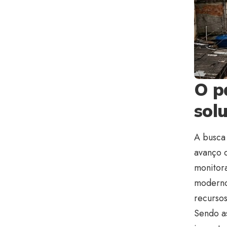
O p
sol
A busca
avanço d
monitora
moderno
recursos
Sendo a