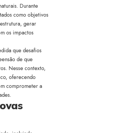
naturais. Durante
tados como objetivos
estrutura, gerar
om os impactos
edida que desafios
reensão de que
os. Nesse contexto,
ico, oferecendo
sem comprometer a
ades.
novas