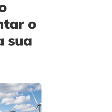
o
tar o
a sua