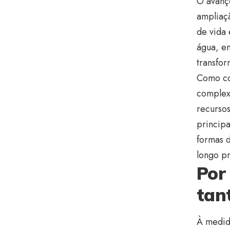
O avanço
ampliaç
de vida
água, en
transfo
Como co
complexo
recursos
principa
formas d
longo pr
Por
tan
À medid