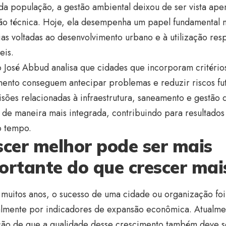
 da população, a gestão ambiental deixou de ser vista a
ão técnica. Hoje, ela desempenha um papel fundamental n
ias voltadas ao desenvolvimento urbano e à utilização res
eis.
 José Abbud analisa que cidades que incorporam critério
ento conseguem antecipar problemas e reduzir riscos fut
sões relacionadas à infraestrutura, saneamento e gestão 
de maneira mais integrada, contribuindo para resultados 
o tempo.
scer melhor pode ser mais
ortante do que crescer mai
 muitos anos, o sucesso de uma cidade ou organização fo
almente por indicadores de expansão econômica. Atualme
ão de que a qualidade desse crescimento também deve s