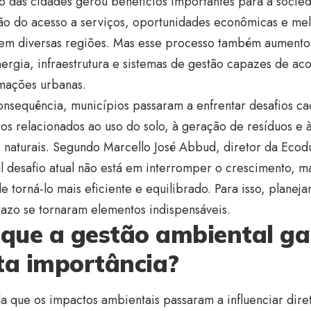
 das cidades gerou benefícios importantes para a socied
ão do acesso a serviços, oportunidades econômicas e mel
 em diversas regiões. Mas esse processo também aument
ergia, infraestrutura e sistemas de gestão capazes de a
rmações urbanas.
nsequência, municípios passaram a enfrentar desafios ca
s relacionados ao uso do solo, à geração de resíduos e 
 naturais. Segundo Marcello José Abbud, diretor da Ecod
l desafio atual não está em interromper o crescimento, 
e torná-lo mais eficiente e equilibrado. Para isso, planej
azo se tornaram elementos indispensáveis.
 que a gestão ambiental g
ta importância?
a que os impactos ambientais passaram a influenciar dire