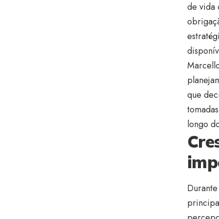
de vida
obrigaç
estratég
disponív
Marcello
planejam
que deci
tomadas 
longo d
Cre
imp
Durante
princip
percepç