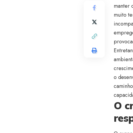
manter o
muito t
incompat
emprego
provocad
Entretan
ambient
crescim
o desenv
caminho
capacida
O c
res