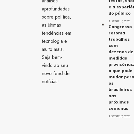
análises
festas, sh
e a experiê
aprofundadas
do público
sobre política,
AGOSTO 7, 2026
as últimas
Congresso
tendências em
retoma
trabalhos
tecnologia e
com
muito mais.
dezenas de
Seja bem-
medidas
provisórias
vindo ao seu
o que pode
novo feed de
mudar par
notícias!
os
brasileiros
nas
próximas
semanas
AGOSTO 7, 2026