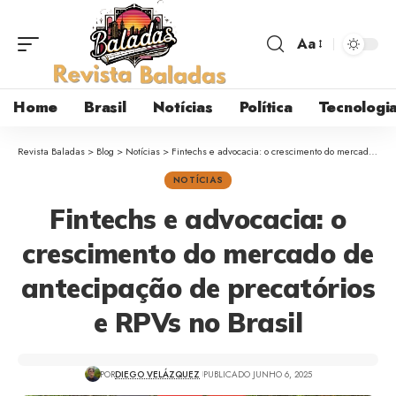
Aa
Home
Brasil
Notícias
Política
Tecnologi
Revista Baladas
>
Blog
>
Notícias
>
Fintechs e advocacia: o crescimento do mercado de antecipação de precatórios e RPVs no Brasil
NOTÍCIAS
Fintechs e advocacia: o
crescimento do mercado de
antecipação de precatórios
e RPVs no Brasil
POR
DIEGO VELÁZQUEZ
PUBLICADO JUNHO 6, 2025