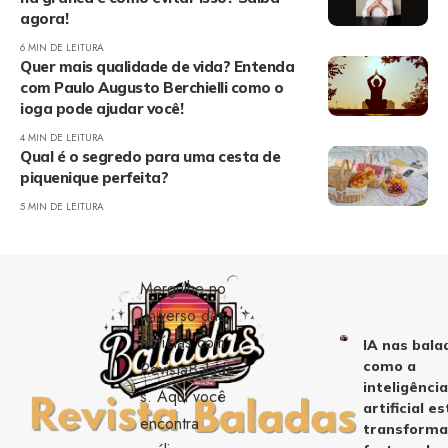
agora!
6 MIN DE LEITURA
Quer mais qualidade de vida? Entenda
com Paulo Augusto Berchielli como o
ioga pode ajudar você!
4 MIN DE LEITURA
Qual é o segredo para uma cesta de
piquenique perfeita?
5 MIN DE LEITURA
Mergulhe no
universo das
notícias com
IA nas bala
como a
RevistaBalada
inteligênci
s. Aqui você
artificial es
encontra
transform