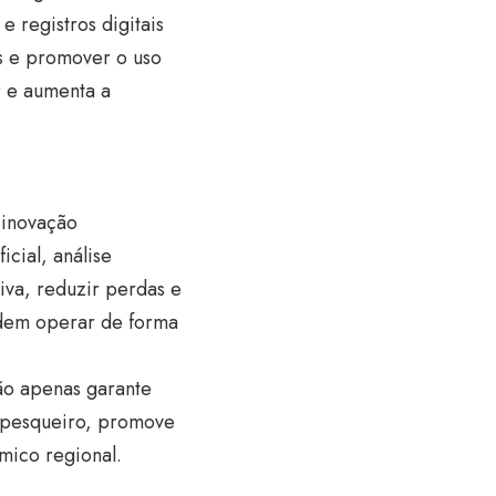
 registros digitais
is e promover o uso
r e aumenta a
 inovação
icial, análise
tiva, reduzir perdas e
podem operar de forma
não apenas garante
r pesqueiro, promove
mico regional.