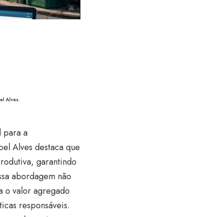
el Alves.
 para a
Joel Alves destaca que
rodutiva, garantindo
Essa abordagem não
a o valor agregado
icas responsáveis.