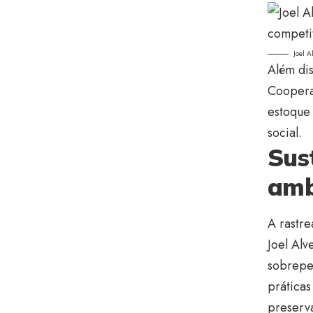
Joel A
Além dis
Coopera
estoque 
social.
Sus
amb
A rastre
Joel Alv
sobrepes
prática
preserva