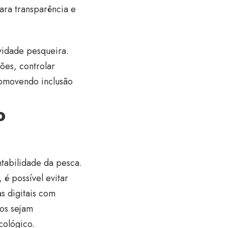
ividade pesqueira.
ões, controlar
romovendo inclusão
o
ntabilidade da pesca.
 é possível evitar
s digitais com
os sejam
cológico.