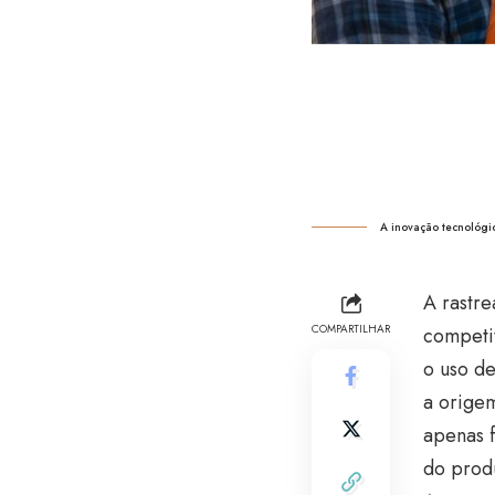
A inovação tecnológic
A rastr
COMPARTILHAR
competit
o uso de
a orige
apenas 
do prod