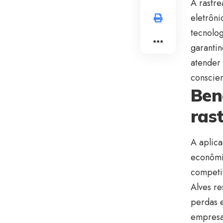
A rastre
eletrôni
tecnolo
garantin
atender
conscien
Ben
ras
A aplica
econômic
competit
Alves re
perdas 
empresa