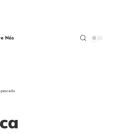
re Nós
o pescado
ica