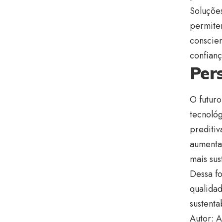
Soluçõe
permitem
conscien
confianç
Per
O futuro
tecnológ
preditiv
aumentar
mais sus
Dessa fo
qualida
sustenta
Autor: A