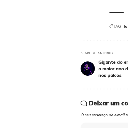
TAG:
Jo
ARTIGO ANTERIOR
Gigante do e
o maior ano 
nos palcos
Deixar um c
O seu endereço de e-mail n