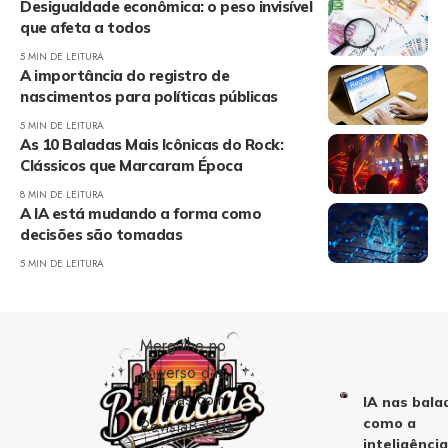
Desigualdade econômica: o peso invisível
que afeta a todos
5 MIN DE LEITURA
A importância do registro de
nascimentos para políticas públicas
5 MIN DE LEITURA
As 10 Baladas Mais Icônicas do Rock:
Clássicos que Marcaram Época
8 MIN DE LEITURA
A IA está mudando a forma como
decisões são tomadas
5 MIN DE LEITURA
Mergulhe no
universo das
notícias com
IA nas bala
como a
RevistaBalada
inteligênci