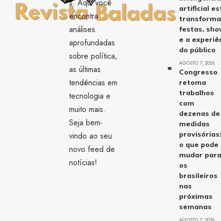
s. Aqui você
artificial es
encontra
transform
análises
festas, sh
e a experiê
aprofundadas
do público
sobre política,
AGOSTO 7, 2026
as últimas
Congresso
tendências em
retoma
trabalhos
tecnologia e
com
muito mais.
dezenas de
Seja bem-
medidas
provisórias
vindo ao seu
o que pode
novo feed de
mudar par
notícias!
os
brasileiros
nas
próximas
semanas
AGOSTO 7, 2026