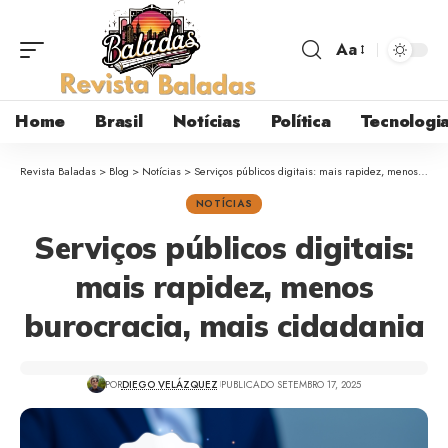
Aa
Home
Brasil
Notícias
Política
Tecnologi
Revista Baladas
>
Blog
>
Notícias
>
Serviços públicos digitais: mais rapidez, menos burocracia, mais cidadania
NOTÍCIAS
Serviços públicos digitais:
mais rapidez, menos
burocracia, mais cidadania
POR
DIEGO VELÁZQUEZ
PUBLICADO SETEMBRO 17, 2025