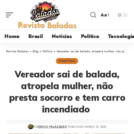
Aa
Home
Brasil
Notícias
Política
Tecnologi
Revista Baladas
>
Blog
>
Política
>
Vereador sai de balada, atropela mulher, não presta socorro e tem carro incendiado
POLÍTICA
Vereador sai de balada,
atropela mulher, não
presta socorro e tem carro
incendiado
POR
DIEGO VELÁZQUEZ
PUBLICADO MARÇO 14, 2025