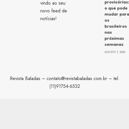
provisórias
vindo ao seu
o que pode
novo feed de
mudar par
notícias!
os
brasileiros
nas
próximas
semanas
AGOSTO 7, 2026
Revista Baladas –
contato@revistabaladas.com.br
– tel.
(11)91754-6532