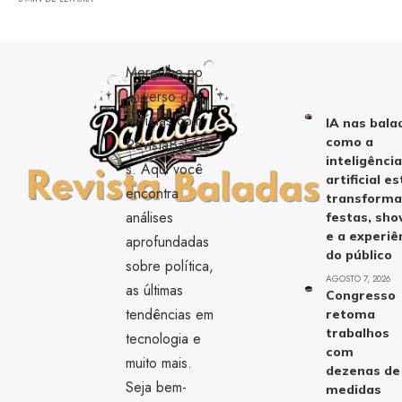
Mergulhe no
universo das
notícias com
IA nas bala
como a
RevistaBalada
inteligênci
s. Aqui você
artificial es
encontra
transform
análises
festas, sh
e a experiê
aprofundadas
do público
sobre política,
AGOSTO 7, 2026
as últimas
Congresso
tendências em
retoma
trabalhos
tecnologia e
com
muito mais.
dezenas de
Seja bem-
medidas