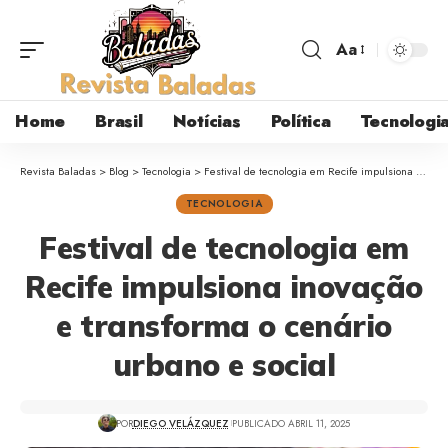
Aa
Home
Brasil
Notícias
Política
Tecnologi
Revista Baladas
>
Blog
>
Tecnologia
>
Festival de tecnologia em Recife impulsiona inovação e transforma o cenário urbano e social
TECNOLOGIA
Festival de tecnologia em
Recife impulsiona inovação
e transforma o cenário
urbano e social
POR
DIEGO VELÁZQUEZ
PUBLICADO ABRIL 11, 2025