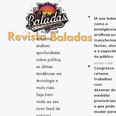
Mergulhe no
universo das
notícias com
IA nas bala
como a
RevistaBalada
inteligênci
s. Aqui você
artificial es
encontra
transform
análises
festas, sh
e a experiê
aprofundadas
do público
sobre política,
AGOSTO 7, 2026
as últimas
Congresso
tendências em
retoma
trabalhos
tecnologia e
com
muito mais.
dezenas de
Seja bem-
medidas
provisórias
vindo ao seu
o que pode
novo feed de
mudar par
notícias!