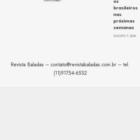
os
brasileiros
nas
próximas
semanas
AGOSTO 7, 2026
Revista Baladas –
contato@revistabaladas.com.br
– tel.
(11)91754-6532