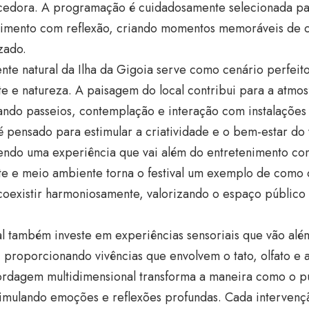
cedora. A programação é cuidadosamente selecionada p
nimento com reflexão, criando momentos memoráveis de 
zado.
te natural da Ilha da Gigoia serve como cenário perfeit
te e natureza. A paisagem do local contribui para a atmosf
ando passeios, contemplação e interação com instalações 
 pensado para estimular a criatividade e o bem-estar do v
ndo uma experiência que vai além do entretenimento con
te e meio ambiente torna o festival um exemplo de como c
oexistir harmoniosamente, valorizando o espaço público
al também investe em experiências sensoriais que vão alé
 proporcionando vivências que envolvem o tato, olfato e 
ordagem multidimensional transforma a maneira como o p
timulando emoções e reflexões profundas. Cada intervençã