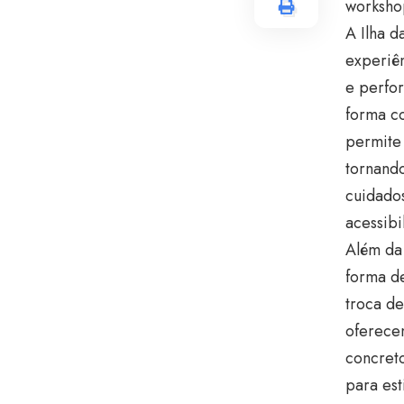
worksho
A Ilha 
experiên
e perfor
forma c
permite 
tornando
cuidado
acessibi
Além da
forma de
troca de
oferece
concreto
para est