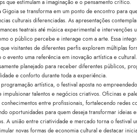
ps que estimulam a imaginação e o pensamento crítico.
da Gigoia se transforma em um ponto de encontro para q
cias culturais diferenciadas. As apresentações contempla
mances teatrais até música experimental e intervenções 
omo o público percebe e interage com a arte. Essa integ
que visitantes de diferentes perfis explorem múltiplas fo
 o evento uma referência em inovação artística e cultural
samente planejado para receber diferentes públicos, pr
lidade e conforto durante toda a experiência.
 programação artística, o festival aposta no empreende
 impulsionar talentos e negócios criativos. Oficinas e pal
 conhecimentos entre profissionais, fortalecendo redes co
ndo oportunidades para quem deseja transformar ideias e
s. A união entre criatividade e mercado torna o festival
imular novas formas de economia cultural e destacar inici