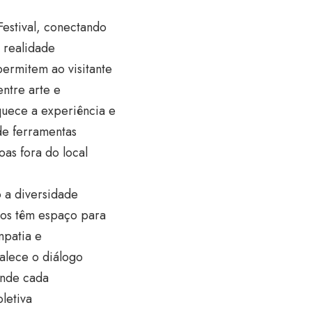
estival, conectando
, realidade
permitem ao visitante
entre arte e
quece a experiência e
 de ferramentas
as fora do local
o a diversidade
dos têm espaço para
mpatia e
alece o diálogo
onde cada
letiva