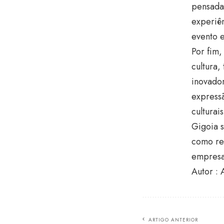
pensada 
experiên
evento e
Por fim,
cultura
inovador
expressã
culturai
Gigoia s
como ref
empresar
Autor : 
ARTIGO ANTERIOR