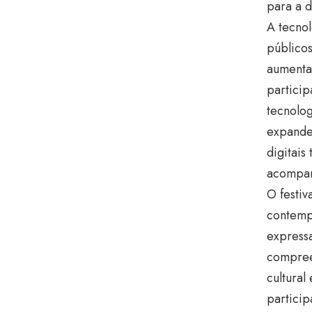
para a d
A tecno
públicos
aumentad
particip
tecnolo
expande 
digitais
acompan
O festiv
contemp
expressa
compree
cultural
particip