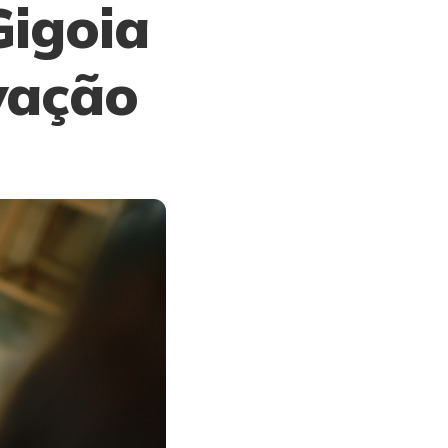
Gigoia
vação