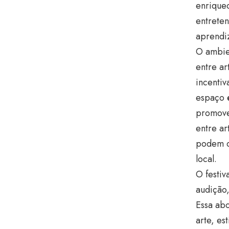
enrique
entrete
aprendi
O ambien
entre ar
incentiv
espaço é
promove
entre ar
podem c
local.
O festiv
audição,
Essa ab
arte, es