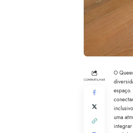
O Queer
COMPARTILHAR
diversi
espaço. 
conectam
inclusiv
uma atmo
integra