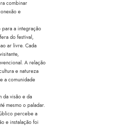
ara combinar
conexão e
o para a integração
era do festival,
ao ar livre. Cada
isitante,
vencional. A relação
ultura e natureza
 e a comunidade
m da visão e da
até mesmo o paladar.
úblico percebe a
o e instalação foi