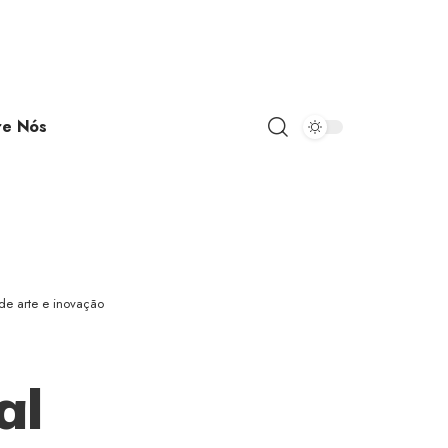
re Nós
de arte e inovação
al