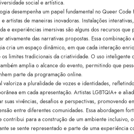
iversidade social e artística.
logia desempenha um papel fundamental no Queer Code F
 e artistas de maneiras inovadoras. Instalações interativas
a e experiências imersivas são alguns dos recursos que 
ar ativamente das narrativas propostas. Essa combinação 
gia cria um espaço dinâmico, em que cada interação enri
os limites tradicionais da criatividade. O uso inteligente
 também amplia o alcance do evento, permitindo que pesso
hem parte da programação online.
al valoriza a pluralidade de vozes e identidades, refletind
orânea em cada apresentação. Artistas LGBTQIA+ e alia
r suas vivências, desafios e perspectivas, promovendo e
nsão entre diferentes comunidades. Essa abordagem fort
 e contribui para a construção de um ambiente inclusivo, 
ante se sente representado e parte de uma experiência co