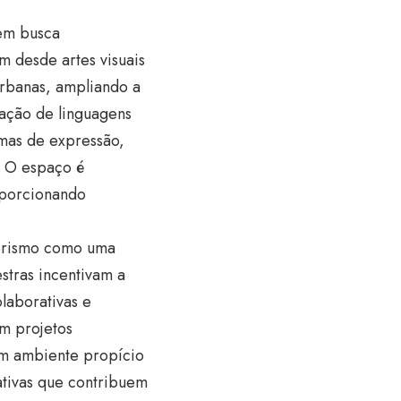
uem busca
m desde artes visuais
urbanas, ampliando a
ração de linguagens
rmas de expressão,
. O espaço é
oporcionando
dorismo como uma
estras incentivam a
laborativas e
m projetos
 um ambiente propício
ativas que contribuem