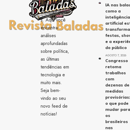
notícias com
IA nas bala
como a
RevistaBalada
inteligênci
s. Aqui você
artificial es
encontra
transform
análises
festas, sh
e a experiê
aprofundadas
do público
sobre política,
AGOSTO 7, 2026
as últimas
Congresso
tendências em
retoma
trabalhos
tecnologia e
com
muito mais.
dezenas de
Seja bem-
medidas
provisórias
vindo ao seu
o que pode
novo feed de
mudar par
notícias!
os
brasileiros
nas