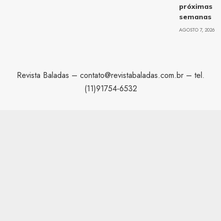
próximas
semanas
AGOSTO 7, 2026
Revista Baladas –
contato@revistabaladas.com.br
– tel.
(11)91754-6532