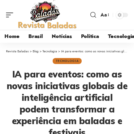
Aa
Home
Brasil
Notícias
Política
Tecnologi
Revista Baladas
>
Blog
>
Tecnologia
>
IA para eventos: como as novas iniciativas globais de inteligência artificial podem transformar a experiência em baladas e festivais
TECNOLOGIA
IA para eventos: como as
novas iniciativas globais de
inteligência artificial
podem transformar a
experiência em baladas e
festivais